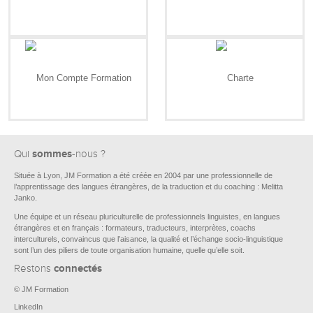
sommes
Qui
-nous ?
Située à Lyon, JM Formation a été créée en 2004 par une professionnelle de
l’apprentissage des langues étrangères, de la traduction et du coaching : Melitta
Janko.
Une équipe et un réseau pluriculturelle de professionnels linguistes, en langues
étrangères et en français : formateurs, traducteurs, interprètes, coachs
interculturels, convaincus que l’aisance, la qualité et l’échange socio-linguistique
sont l’un des piliers de toute organisation humaine, quelle qu’elle soit.
connectés
Restons
© JM Formation
LinkedIn