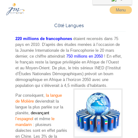
Menu
Côté Langues
220 millions de francophones
étaient recensés dans 75
pays en 2010. D’après des études menées à l’occasion de
la Journée Internationale de la Francophonie le 20 mars
dernier, ce chiffre atteindrait
750 millions en 2050
! En effet,
le français reste la langue privilégiée en Afrique de l’Ouest
et au Moyen-Orient. De plus, le très sérieux INED (l’Institut
d’Études Nationales Démographiques) prévoit un boum
démographique en Afrique à l’horizon 2050 avec une
population qui s’élèverait à 4,5 milliards d’habitants.
Par conséquent,
la langue
de Molière
deviendrait la
langue la plus parlée sur la
planète,
devançant
l’espagnol
et même
le
mandarin
: plusieurs
dialectes sont en effet parlés
en Chine. Les 3% de la