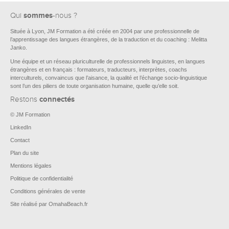
sommes
Qui
-nous ?
Située à Lyon, JM Formation a été créée en 2004 par une professionnelle de
l’apprentissage des langues étrangères, de la traduction et du coaching : Melitta
Janko.
Une équipe et un réseau pluriculturelle de professionnels linguistes, en langues
étrangères et en français : formateurs, traducteurs, interprètes, coachs
interculturels, convaincus que l’aisance, la qualité et l’échange socio-linguistique
sont l’un des piliers de toute organisation humaine, quelle qu’elle soit.
connectés
Restons
© JM Formation
LinkedIn
Contact
Plan du site
Mentions légales
Politique de confidentialité
Conditions générales de vente
Site réalisé par OmahaBeach.fr