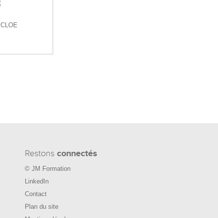
Restons
connectés
© JM Formation
LinkedIn
Contact
Plan du site