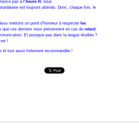
ommence pas à
l’heure H
, nous
rdataire est toujours attendu. Donc, chaque fois, le
 Nous mettons un point d’honneur à respecter
les
rs que ces derniers nous préviennent en cas de
retard
.
munication. Et pourquoi pas dans la langue étudiée ?
ret !
aie et tout aussi fortement recommandée !