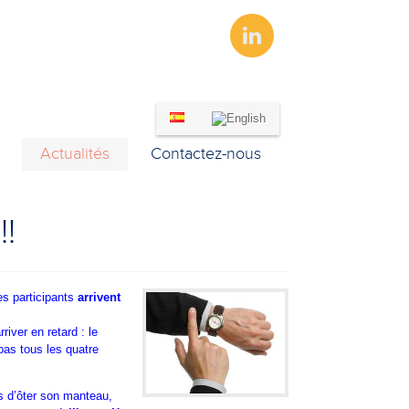
LINKEDIN
Actualités
Contactez-nous
!!
es participants
arrivent
river en retard : le
pas tous les quatre
s d’ôter son manteau,