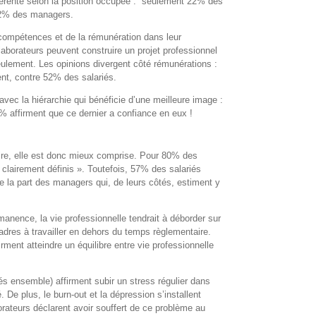
différente selon la position occupée : seulement 22% des
 32% des managers.
compétences et de la rémunération dans leur
llaborateurs peuvent construire un projet professionnel
ulement. Les opinions divergent côté rémunérations :
nt, contre 52% des salariés.
avec la hiérarchie qui bénéficie d’une meilleure image :
% affirment que ce dernier a confiance en eux !
aire, elle est donc mieux comprise. Pour 80% des
« clairement définis ». Toutefois, 57% des salariés
e la part des managers qui, de leurs côtés, estiment y
anence, la vie professionnelle tendrait à déborder sur
adres à travailler en dehors du temps règlementaire.
ent atteindre un équilibre entre vie professionnelle
iés ensemble) affirment subir un stress régulier dans
. De plus, le burn-out et la dépression s’installent
rateurs déclarent avoir souffert de ce problème au