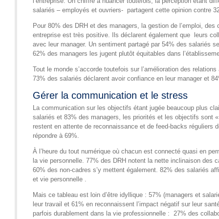
l’entreprise. Un chiffre à nuancer toutefois, la perception étant 
salariés – employés et ouvriers- partagent cette opinion contre
Pour 80% des DRH et des managers, la gestion de l’emploi, des 
entreprise est très positive. Ils déclarent également que leurs co
avec leur manager. Un sentiment partagé par 54% des salariés se
62% des managers les jugent plutôt équitables dans l’établisseme
Tout le monde s’accorde toutefois sur l’amélioration des relations 
73% des salariés déclarent avoir confiance en leur manager et 84
Gérer la communication et le stress
La communication sur les objectifs étant jugée beaucoup plus cl
salariés et 83% des managers, les priorités et les objectifs sont 
restent en attente de reconnaissance et de feed-backs réguliers d
répondre à 69%.
À l’heure du tout numérique où chacun est connecté quasi en perm
la vie personnelle. 77% des DRH notent la nette inclinaison des c
60% des non-cadres s’y mettent également. 82% des salariés affirm
et vie personnelle .
Mais ce tableau est loin d’être idyllique : 57% (managers et salar
leur travail et 61% en reconnaissent l’impact négatif sur leur santé
parfois durablement dans la vie professionnelle : 27% des collabo