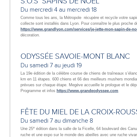
S.O.S SAPINS DE NOËL
Du mercredi 4 au mercredi 18
Comme tous les ans, la Métropole récupère et recycle votre sapin
collecte sont installés dans Lyon. Pour connaître le plus proche
https://www.grandlyon.com/services/je-jette-mon-sapin-de-no
décoration.
ODYSSÉE SAVOIE-MONT BLANC
Du samedi 7 au jeudi 19
La 19e édition de la célèbre course de chiens de traîneaux s’éla
km en 11 étapes. 600 chiens et 66 des meilleurs mushers mondia
prévues sur chaque étape. Megève accueille le prologue et le dépar
Programme et infos
https://www.grandeodyssee.com
FÊTE DU MIEL DE LA CROIX-ROUS
Du samedi 7 au dimanche 8
e
Une 25
édition dans la salle de la Ficelle, 64 boulevard des Can
ruche et une expo sur le monde des abeilles avec une ruche viva