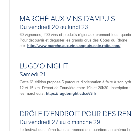
MARCHÉ AUX VINS D’AMPUIS
Du vendredi 20 au lundi 23
60 vignerons, 200 vins et produits régionaux prennent leurs quart
Pour découvrir et déguster les grands crus des Côtes du Rhône 
etc.
http://www.marche-aux-vins-ampuis-cote-rotie.com/
LUGD’O NIGHT
Samedi 21
e
Cette 6
édition propose 5 parcours d’orientation à faire à son ry
12 et 15 km. Départ de Fourvière entre 19h et 20h30. Inscription :
les marcheurs.
https://lugdonight.cdco69.fr
DRÔLE D’ENDROIT POUR DES RE
Du vendredi 27 au dimanche 29
Le festival du cinéma français reprend ses quartiers au cinéma Le