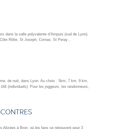
iers dans la salle polyvalente d’Ampuis (sud de Lyon).
: Côte Rôtie, St Joseph, Cornas, St Peray…
thme, de nuit, dans Lyon. Au choix : 5km, 7 km, 9 km,
 16€ (individuels). Pour les joggeurs, les randonneurs,
NCONTRES
s Alizées à Bron, où les fans se retrouvent pour 3