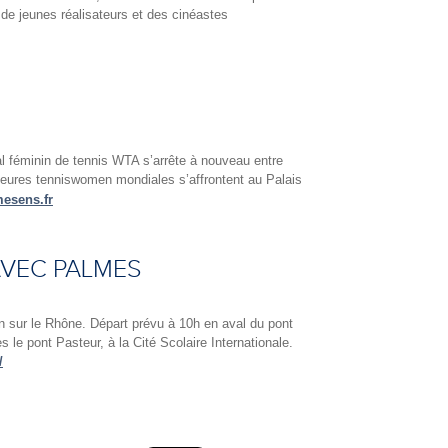
 de jeunes réalisateurs et des cinéastes
onal féminin de tennis WTA s’arrête à nouveau entre
leures tenniswomen mondiales s’affrontent au Palais
esens.fr
AVEC PALMES
n sur le Rhône. Départ prévu à 10h en aval du pont
le pont Pasteur, à la Cité Scolaire Internationale.
/