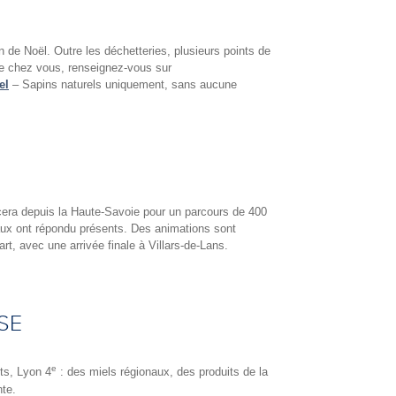
 de Noël. Outre les déchetteries, plusieurs points de
 de chez vous, renseignez-vous sur
el
– Sapins naturels uniquement, sans aucune
ncera depuis la Haute-Savoie pour un parcours de 400
ux ont répondu présents. Des animations sont
t, avec une arrivée finale à Villars-de-Lans.
SE
e
uts, Lyon 4
: des miels régionaux, des produits de la
nte.