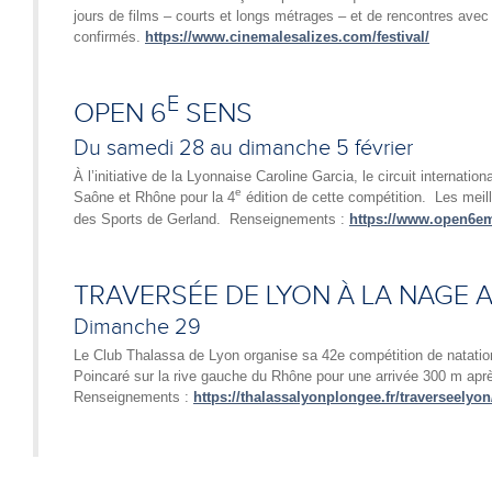
jours de films – courts et longs métrages – et de rencontres avec
confirmés.
https://www.cinemalesalizes.com/festival/
E
OPEN 6
SENS
Du samedi 28 au dimanche 5 février
À l’initiative de la Lyonnaise Caroline Garcia, le circuit internati
e
Saône et Rhône pour la 4
édition de cette compétition. Les meil
des Sports de Gerland. Renseignements :
https://www.open6em
TRAVERSÉE DE LYON À LA NAGE 
Dimanche 29
Le Club Thalassa de Lyon organise sa 42e compétition de natatio
Poincaré sur la rive gauche du Rhône pour une arrivée 300 m après 
Renseignements :
https://thalassalyonplongee.fr/traverseelyon