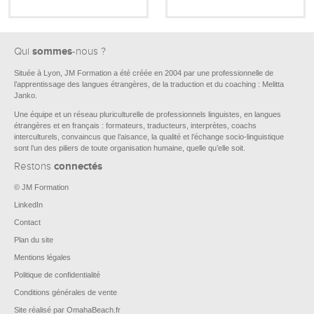
sommes
Qui
-nous ?
Située à Lyon, JM Formation a été créée en 2004 par une professionnelle de
l’apprentissage des langues étrangères, de la traduction et du coaching : Melitta
Janko.
Une équipe et un réseau pluriculturelle de professionnels linguistes, en langues
étrangères et en français : formateurs, traducteurs, interprètes, coachs
interculturels, convaincus que l’aisance, la qualité et l’échange socio-linguistique
sont l’un des piliers de toute organisation humaine, quelle qu’elle soit.
connectés
Restons
© JM Formation
LinkedIn
Contact
Plan du site
Mentions légales
Politique de confidentialité
Conditions générales de vente
Site réalisé par OmahaBeach.fr