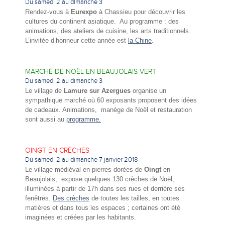
Du samedi 2 au dimanche 3
Rendez-vous à
Eurexpo
à Chassieu pour découvrir les
cultures du continent asiatique. Au programme : des
animations, des ateliers de cuisine, les arts traditionnels.
L’invitée d’honneur cette année est
la Chine
.
MARCHÉ DE NOËL EN BEAUJOLAIS VERT
Du samedi 2 au dimanche 3
Le village de
Lamure sur Azergues
organise un
sympathique marché où 60 exposants proposent des idées
de cadeaux. Animations, manège de Noël et restauration
sont aussi au
programme.
OINGT EN CRÈCHES
Du samedi 2 au dimanche 7 janvier 2018
Le village médiéval en pierres dorées de
Oingt
en
Beaujolais, expose quelques 130 crèches de Noël,
illuminées à partir de 17h dans ses rues et derrière ses
fenêtres.
Des crèches
de toutes les tailles, en toutes
matières et dans tous les espaces ; certaines ont été
imaginées et créées par les habitants.