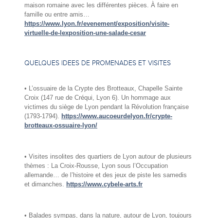
maison romaine avec les différentes pièces. À faire en
famille ou entre amis…
https://www.lyon.fr/evenement/exposition/visite-
virtuelle-de-lexposition-une-salade-cesar
QUELQUES IDEES DE PROMENADES ET VISITES
• L’ossuaire de la Crypte des Brotteaux, Chapelle Sainte
Croix (147 rue de Créqui, Lyon 6). Un hommage aux
victimes du siège de Lyon pendant la Révolution française
(1793-1794).
https://www.aucoeurdelyon.fr/crypte-
brotteaux-ossuaire-lyon/
• Visites insolites des quartiers de Lyon autour de plusieurs
thèmes : La Croix-Rousse, Lyon sous l’Occupation
allemande… de l’histoire et des jeux de piste les samedis
et dimanches.
https://www.cybele-arts.fr
• Balades sympas, dans la nature, autour de Lyon, toujours