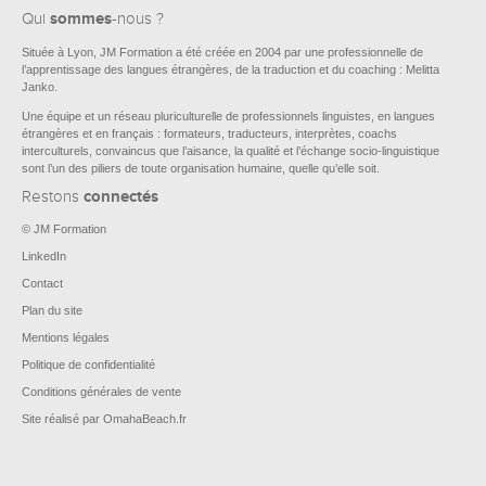
sommes
Qui
-nous ?
Située à Lyon, JM Formation a été créée en 2004 par une professionnelle de
l’apprentissage des langues étrangères, de la traduction et du coaching : Melitta
Janko.
Une équipe et un réseau pluriculturelle de professionnels linguistes, en langues
étrangères et en français : formateurs, traducteurs, interprètes, coachs
interculturels, convaincus que l’aisance, la qualité et l’échange socio-linguistique
sont l’un des piliers de toute organisation humaine, quelle qu’elle soit.
connectés
Restons
© JM Formation
LinkedIn
Contact
Plan du site
Mentions légales
Politique de confidentialité
Conditions générales de vente
Site réalisé par OmahaBeach.fr