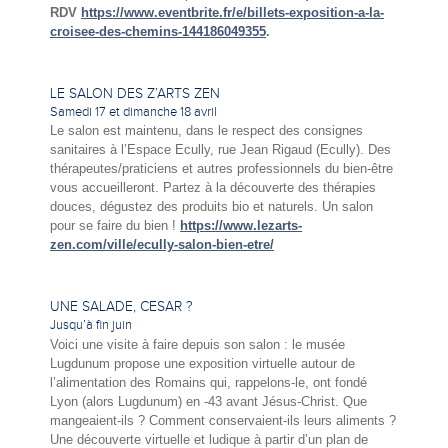
RDV
https://www.eventbrite.fr/e/billets-exposition-a-la-
croisee-des-chemins-144186049355
.
LE SALON DES Z’ARTS ZEN
Samedi 17 et dimanche 18 avril
Le salon est maintenu, dans le respect des consignes
sanitaires à l’Espace Ecully, rue Jean Rigaud (Ecully). Des
thérapeutes/praticiens et autres professionnels du bien-être
vous accueilleront. Partez à la découverte des thérapies
douces, dégustez des produits bio et naturels. Un salon
pour se faire du bien !
https://www.lezarts-
zen.com/ville/ecully-salon-bien-etre/
UNE SALADE, CESAR ?
Jusqu’à fin juin
Voici une visite à faire depuis son salon : le musée
Lugdunum propose une exposition virtuelle autour de
l’alimentation des Romains qui, rappelons-le, ont fondé
Lyon (alors Lugdunum) en -43 avant Jésus-Christ. Que
mangeaient-ils ? Comment conservaient-ils leurs aliments ?
Une découverte virtuelle et ludique à partir d’un plan de